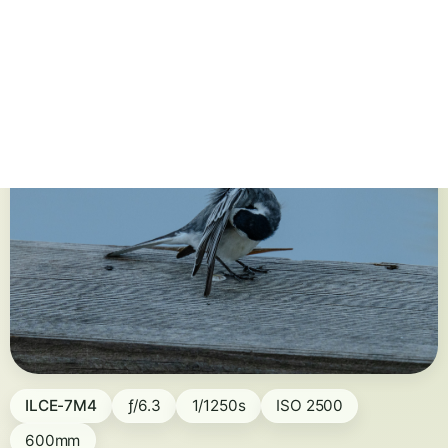
ILCE-7M4
ƒ/6.3
1/1250s
ISO 2500
600mm