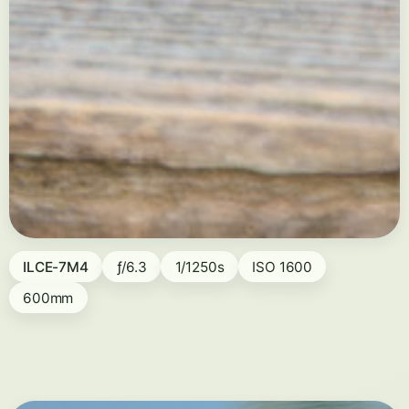
ILCE-7M4
ƒ/6.3
1/1250s
ISO 1600
600mm