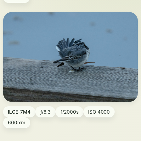
ILCE-7M4
ƒ/6.3
1/2000s
ISO 4000
600mm
Stillstand mit Energie